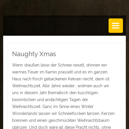
DAS ATELIER
Über uns
Leistungen
Naughty Xmas
Regeln
Wenn draußen leise der Schnee rieselt, drinnen ein
warmes Feuer im Kamin prasselt und es im ganzen
History
Haus nach frisch gebackenen Keksen riecht, dann ist
SETS
Weihnachtszeit. Alle Jahre wieder… widmen auch wir
uns in diesem Jahr thematisch den kuschligen,
GALERIEN
besinnlichen und andächtigen Tagen der
Weihnachtszeit. Ganz im Sinne eines Winter
TECHNIK
Wonderlands lassen wir Schneeflocken tanzen, Kerzen
brennen und einen geschmückten Weihnachtsbaum
EVENTS
glänzen. Und doch wäre all diese Pracht nichts, ohne