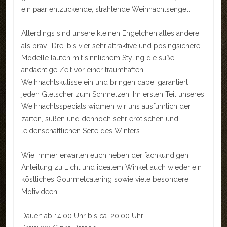
ein paar entzückende, strahlende Weihnachtsengel.
REFERENZEN
LINKS
Allerdings sind unsere kleinen Engelchen alles andere
als brav… Drei bis vier sehr attraktive und posingsichere
KONTAKT
Modelle läuten mit sinnlichem Styling die süße,
andächtige Zeit vor einer traumhaften
Kontakt
Weihnachtskulisse ein und bringen dabei garantiert
jeden Gletscher zum Schmelzen. Im ersten Teil unseres
Anfahrt
Weihnachtsspecials widmen wir uns ausführlich der
zarten, süßen und dennoch sehr erotischen und
Impressum
leidenschaftlichen Seite des Winters.
LOGIN
Wie immer erwarten euch neben der fachkundigen
AKTUELLES
Anleitung zu Licht und idealem Winkel auch wieder ein
köstliches Gourmetcatering sowie viele besondere
Motivideen.
Dauer: ab 14:00 Uhr bis ca. 20:00 Uhr