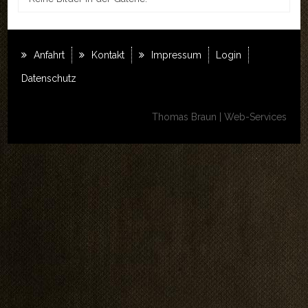
REFERENZEN
LINKS
Anfahrt
Kontakt
Impressum
Login
KONTAKT
Datenschutz
Kontakt
Thomas Braun | Web-Services
Anfahrt
Impressum
LOGIN
AKTUELLES