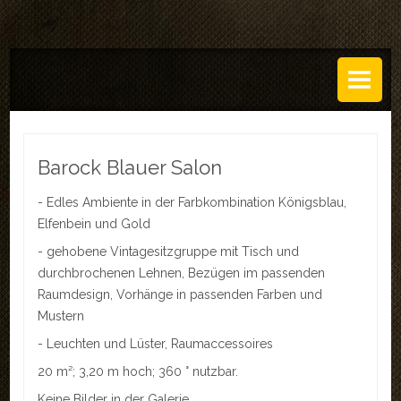
DAS ATELIER
Über uns
Leistungen
Barock Blauer Salon
Regeln
- Edles Ambiente in der Farbkombination Königsblau,
Elfenbein und Gold
History
- gehobene Vintagesitzgruppe mit Tisch und
SETS
durchbrochenen Lehnen, Bezügen im passenden
Raumdesign, Vorhänge in passenden Farben und
GALERIEN
Mustern
TECHNIK
- Leuchten und Lüster, Raumaccessoires
20 m²; 3,20 m hoch; 360 ° nutzbar.
EVENTS
Keine Bilder in der Galerie.