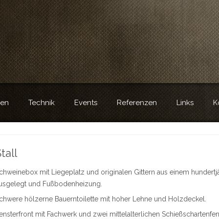
e
ien
Technik
Events
Referenzen
Links
K
tall
chweinebox mit Liegeplatz und originalen Gittern aus einem hundertjä
usgelegt und Fußbodenheizung.
chwere hölzerne Bauerntoilette mit hoher Lehne und Holzdeckel.
ensterfront mit Fachwerk und zwei mittelalterlichen Schießschartenfen