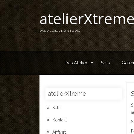
atelierXtrem
DAS ALLROUND-STUDIO
Das Atelier
Sets
Galer
S
atelierXtreme
S
Sets
a
Kontakt
S
F
Anfahrt