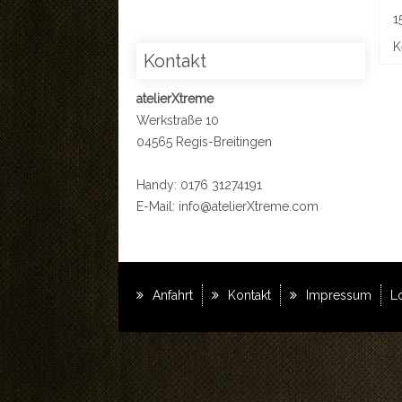
1
K
Kontakt
atelierXtreme
Werkstraße 10
04565 Regis-Breitingen
Handy: 0176 31274191
E-Mail:
info@atelierXtreme.com
Anfahrt
Kontakt
Impressum
L