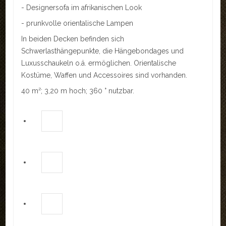
- Designersofa im afrikanischen Look
REFERENZEN
- prunkvolle orientalische Lampen
LINKS
In beiden Decken befinden sich
Schwerlasthängepunkte, die Hängebondages und
KONTAKT
Luxusschaukeln o.ä. ermöglichen. Orientalische
Kostüme, Waffen und Accessoires sind vorhanden.
Kontakt
40 m²; 3,20 m hoch; 360 ° nutzbar.
Anfahrt
Impressum
LOGIN
AKTUELLES