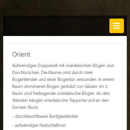
DAS ATELIER
Über uns
Leistungen
Orient
Regeln
Aufwendiges Doppelset mit orientalischen Bögen und
Durchbrüchen. Die Räume sind durch zwei
History
Bogenfenster und einer Bogentür verbunden. In einem
SETS
Raum dominieren Bögen gestützt von Säulen. Im 2.
Raum sind freitragende orientalische Bögen. An den
GALERIEN
Wänden hängen orientalische Teppiche und an den
Decken Stuck.
TECHNIK
- durchleuchtbares Buntglasfenster
EVENTS
- aufwendiger Padischathron