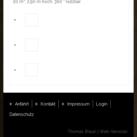
20 m²; 2,90 m hoch; 360 ° nutzbar.
REFERENZEN
LINKS
KONTAKT
Kontakt
Anfahrt
Impressum
LOGIN
AKTUELLES
Anfahrt
Kontakt
Impressum
Login
Datenschutz
Thomas Braun | Web-Services