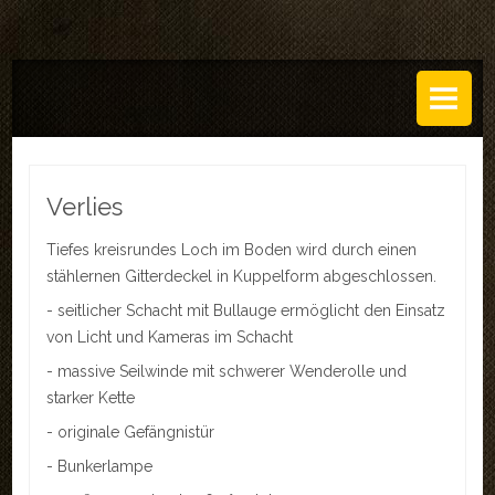
DAS ATELIER
Über uns
Leistungen
Verlies
Regeln
Tiefes kreisrundes Loch im Boden wird durch einen
stählernen Gitterdeckel in Kuppelform abgeschlossen.
History
- seitlicher Schacht mit Bullauge ermöglicht den Einsatz
SETS
von Licht und Kameras im Schacht
- massive Seilwinde mit schwerer Wenderolle und
GALERIEN
starker Kette
TECHNIK
- originale Gefängnistür
- Bunkerlampe
EVENTS