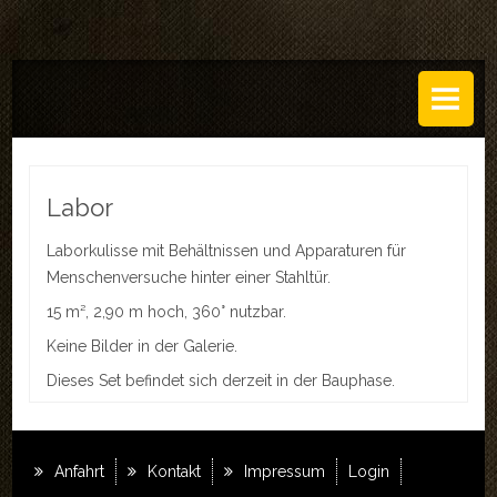
DAS ATELIER
Über uns
Leistungen
Labor
Regeln
Laborkulisse mit Behältnissen und Apparaturen für
Menschenversuche hinter einer Stahltür.
History
15 m², 2,90 m hoch, 360° nutzbar.
SETS
Keine Bilder in der Galerie.
GALERIEN
Dieses Set befindet sich derzeit in der Bauphase.
TECHNIK
EVENTS
Anfahrt
Kontakt
Impressum
Login