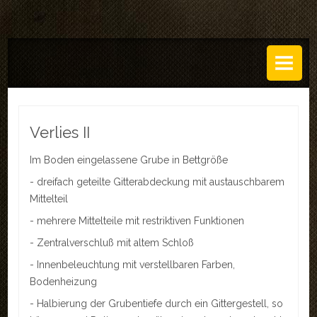
DAS ATELIER
Über uns
Leistungen
Verlies II
Regeln
Im Boden eingelassene Grube in Bettgröße
History
- dreifach geteilte Gitterabdeckung mit austauschbarem
Mittelteil
SETS
- mehrere Mittelteile mit restriktiven Funktionen
GALERIEN
- Zentralverschluß mit altem Schloß
- Innenbeleuchtung mit verstellbaren Farben,
TECHNIK
Bodenheizung
EVENTS
- Halbierung der Grubentiefe durch ein Gittergestell, so