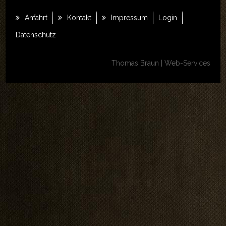
REFERENZEN
Anfahrt
Kontakt
Impressum
Login
LINKS
Datenschutz
KONTAKT
Thomas Braun | Web-Services
Kontakt
Anfahrt
Impressum
LOGIN
AKTUELLES