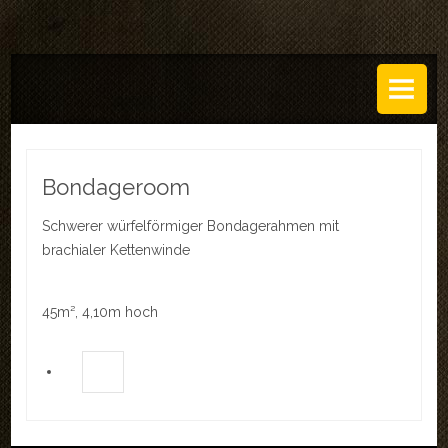
DAS ATELIER
Über uns
Leistungen
Bondageroom
Regeln
Schwerer würfelförmiger Bondagerahmen mit
brachialer Kettenwinde
History
SETS
45m², 4,10m hoch
GALERIEN
TECHNIK
EVENTS