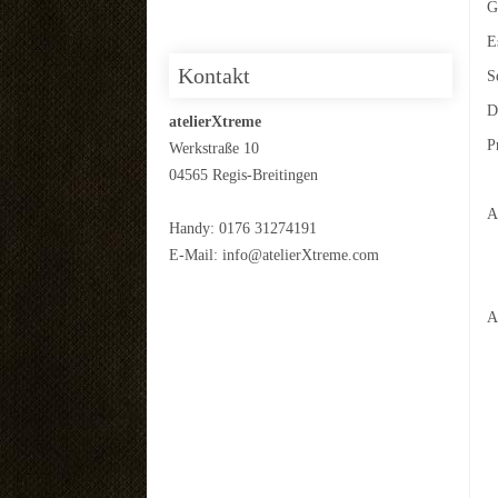
G
E
Kontakt
S
D
atelierXtreme
P
Werkstraße 10
04565 Regis-Breitingen
Handy: 0176 31274191
E-Mail:
info@atelierXtreme.com
A