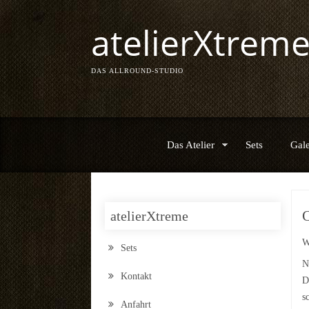
atelierXtrem
DAS ALLROUND-STUDIO
Das Atelier
Sets
Gale
O
atelierXtreme
W
Sets
N
Kontakt
D
s
Anfahrt