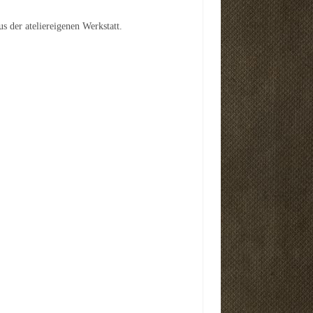
s der ateliereigenen Werkstatt.
31274191