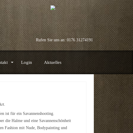
Rufen Sie uns an: 0176 31274191
takt
Login
Aktuelles
rt.
en ist für ein Savannenshooting.
über die Halme und eine Savannenschönheit
lzen Fashion mit Nude, Bodypainting und