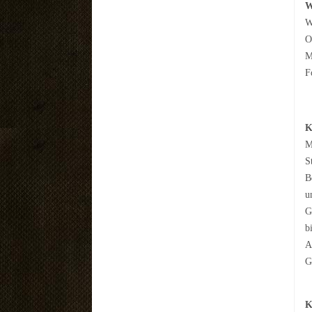
W
W
O
M
F
K
M
S
B
u
G
b
A
G
K