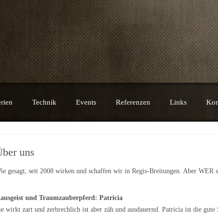
e
rien
Technik
Events
Referenzen
Links
Kon
Über uns
ie gesagt, seit 2008 wirken und schaffen wir in Regis-Breitungen. Aber WER si
ausgeist und Traumzauberpferd: Patricia
ie wirkt zart und zerbrechlich ist aber zäh und ausdauernd. Patricia ist die gute