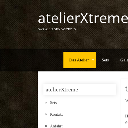
atelierXtrem
DAS ALLROUND-STUDIO
Das Atelier
Sets
Gale
atelierXtreme
W
Sets
Kontakt
H
S
Anfahrt