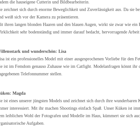
udem die hauseigene Cutterin und Bildbearbeiterin.
ie zeichnet sich durch enorme Beweglichkeit und Zuverlässigkeit aus. Da sie bere
nd weiß sich vor der Kamera zu präsentieren.
it ihren langen blonden Haaren und den blauen Augen, wirkt sie zwar wie ein F
irklichkeit sehr bodenständig und immer darauf bedacht, hervorragende Arbei
illensstark und wunderschön: Lisa
isa ist ein professionelles Model mit einer ausgesprochenen Vorliebe für den Fe
ie ist im Femdom genauso Zuhause wie im Catfight. Modelanfragen könnt ihr dir
ngegebenen Telefonnummer stellen.
üken: Magda
ie ist eines unserer jüngsten Models und zeichnet sich durch ihre wunderbaren K
mmer interessiert. Mit ihr machen Shootings einfach Spaß. Unser Küken ist imm
em leiblichen Wohl der Fotografen und Modelle im Haus, kümmert sie sich auc
rganisatorische Aufgaben.