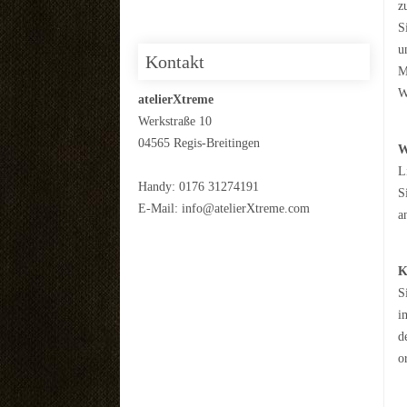
z
S
u
Kontakt
M
W
atelierXtreme
Werkstraße 10
04565 Regis-Breitingen
W
L
Handy: 0176 31274191
S
E-Mail:
info@atelierXtreme.com
a
K
S
i
d
o