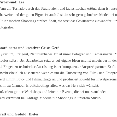
irbelwind: Lea
enn ein Tornado durch das Studio zieht und lautes Lachen ertönt, dann ist unser
berweite und der guten Figur, ist auch Josi ein sehr gern gebuchtes Model bei u
it ihr machen Shootings einfach Spaß, sie setzt das Gewünschte einwandfrei um
otografie.
oordinator und kreativer Geist: Gerd.
ysterium, Freigeist, Naturliebhaber. Er ist unser Fotograf und Kameramann. Zud
tudios selbst. Bei Bauarbeiten setzt er auf eigene Ideen und ist unbeirrbar in d
ei Fragen zu technischer Ausrüstung ist er kompetenter Ansprechpartner. Er find
nwahrscheinlich ausdauernd wenn es um die Umsetzung von Film- und Fotoproj
erd nimmt Foto- und Filmaufträge an und produziert sowohl für Privatperson
ishin zu Glamour-Erotikshootings alles, was das Herz sich wünscht.
ußerdem gibt er Workshops und leitet die Events, die bei uns stattfinden.
erd vermittelt bei Anfrage Modelle für Shootings in unserem Studio.
raft und Geduld: Dieter