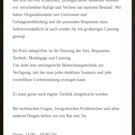
Mit drei bis vier erfahrenen, posingsicheren Modellen beleben
REFERENZEN
wir verschiedene Käfige und Verliese aus unserem Bestand. Wir
haben Originalkostüme wie Uniformen und
LINKS
Gefangenenkleidung und die passenden Requisiten dazu.
Selbstverständlich ist auch wieder für ein großartiges Catering
KONTAKT
gesorgt.
Kontakt
Im Preis inbegriffen ist die Nutzung der Sets, Requisiten,
Technik, Modelgage und Catering.
Anfahrt
Uns steht eine umfangreiche Beleuchtungstechnik zur
Impressum
Verfügung, mit der man jedes denkbare Szenario und jede
vorstellbare Lichtstimmung erzeugen kann.
LOGIN
Es kann gerne auch eigene Technik mitgebracht werden.
AKTUELLES
Bei technischen Fragen, fotografischen Problemchen und allen
anderen Dingen helfen wir mit Rat und Tat.
Dauer: 14:00 – 19:00 Uhr