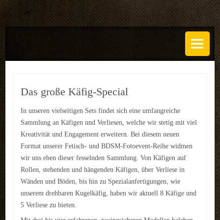
DAS ATELIER
Über uns
Leistungen
Das große Käfig-Special
Regeln
In unseren vielseitigen Sets findet sich eine umfangreiche
Sammlung an Käfigen und Verliesen, welche wir stetig mit viel
History
Kreativität und Engagement erweitern. Bei diesem neuen
SETS
Format unserer Fetisch- und BDSM-Fotoevent-Reihe widmen
wir uns eben dieser fesselnden Sammlung. Von Käfigen auf
GALERIEN
Rollen, stehenden und hängenden Käfigen, über Verliese in
Wänden und Böden, bis hin zu Spezialanfertigungen, wie
TECHNIK
unserem drehbaren Kugelkäfig, haben wir aktuell 8 Käfige und
5 Verliese zu bieten.
EVENTS