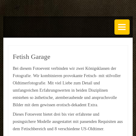
DAS ATELIER
Über uns
Leistungen
Fetish Garage
Regeln
Bei diesem Fotoevent verbinden wir zwei Königsklassen der
Fotografie. Wir kombinieren provokante Fetisch- mit stilvoller
History
Oldtimerfotografie. Mit viel Liebe zum Detail und
SETS
umfangreichen Erfahrungswerten in beiden Disziplinen
entstehen so ästhetische, atemberaubende und anspruchsvolle
GALERIEN
Bilder mit dem gewissen erotisch-dekadent Extra.
Dieses Fotoevent bietet drei bis vier erfahrene und
TECHNIK
posingsichere Modelle ausgestattet mit passenden Requisiten aus
EVENTS
dem Fetischbereich und 8 verschiedene US-Oldtimer.