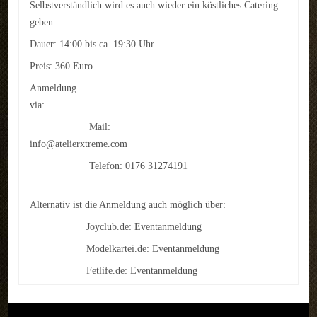
Selbstverständlich wird es auch wieder ein köstliches Catering
REFERENZEN
geben.
Dauer: 14:00 bis ca. 19:30 Uhr
LINKS
Preis: 360 Euro
KONTAKT
Anmeldung
via:
Kontakt
Mail:
Anfahrt
info@atelierxtreme.com
Telefon: 0176 31274191
Impressum
LOGIN
Alternativ ist die Anmeldung auch möglich über:
Joyclub.de:
Eventanmeldung
AKTUELLES
Modelkartei.de:
Eventanmeldung
Fetlife.de:
Eventanmeldung