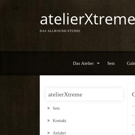
atelierXtrem
DAS ALLROUND-STUDIO
Das Atelier
Sets
Gale
atelierXtreme
-
Sets
-
Kontakt
-
Anfahrt
-