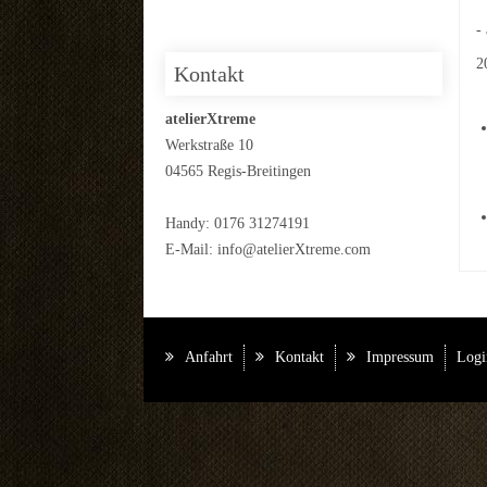
-
2
Kontakt
atelierXtreme
Werkstraße 10
04565 Regis-Breitingen
Handy: 0176 31274191
E-Mail:
info@atelierXtreme.com
Anfahrt
Kontakt
Impressum
Logi