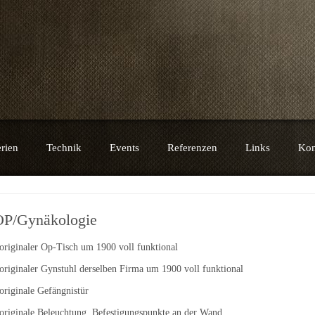
e
rien
Technik
Events
Referenzen
Links
Kon
OP/Gynäkologie
 originaler Op-Tisch um 1900 voll funktional
 originaler Gynstuhl derselben Firma um 1900 voll funktional
 originale Gefängnistür
 originale Beleuchtung, Befestigungspunkte an der Wand