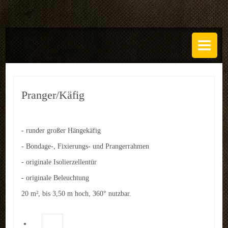
DAS ATELIER
Über uns
Leistungen
Pranger/Käfig
Regeln
History
- runder großer Hängekäfig
- Bondage-, Fixierungs- und Prangerrahmen
SETS
- originale Isolierzellentür
GALERIEN
- originale Beleuchtung
TECHNIK
20 m², bis 3,50 m hoch, 360° nutzbar.
EVENTS