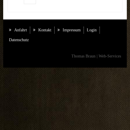
REFERENZEN
LINKS
Anfahrt
Kontakt
Impressum
Login
KONTAKT
Datenschutz
Kontakt
Thomas Braun | Web-Services
Anfahrt
Impressum
LOGIN
AKTUELLES